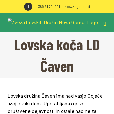
Skip
: +386 31 701 901
|
info@zldgorica.si
to
content
Lovska koča LD
Čaven
Lovska družina Čaven ima nad vasjo Gojače
PODATKI O ZVEZI
svoj lovski dom. Uporabljamo ga za
društvene dejavnosti in ostale nacine za