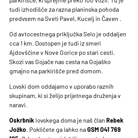
parkirišče, ki sprejme preko 100 vozil. Tu je
tudi izhodišče za razna planinska pohoda
KJE SMO
predvsem na Sveti Pavel, Kucelj in Čaven .
Od
avtocestnega priključka Selo je oddaljen
cca 1 km. Dostopen je tudi iz smeri
Ajdovščine v Nove Gorice po stari
cesti.
Skozi vas Gojače nas cesta na Gojaško
gmajno na parkirišče pred domom.
Lovski dom oddajamo v uporabo raznih
skupinam, ki si želijo prijetnega druženja v
naravi.
Oskrbn
i
k
lovskega
doma je naš član
Rebek
Jožko
.
Pokličete ga lahko na
GSM 041 769