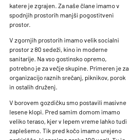
Zveza lovskih družin Gorica
katere je zgrajen. Za naše
člane imamo v
spodnjih prostorih manjši
pogostitveni
Prešernova ulica 17
prostor
.
5000 Nova Gorica
V
zgornjih
prostorih imamo velik socialni
prostor z 80 sedeži, kino in moderne
DŠ: 22270043
sanitarije. Na vso gostinsko opremo,
MŠ: 5104394000
potrebno je za večje skupine.
Primeren
je za
organizacijo raznih srečanj, piknikov, porok
in ostalih druženj.
KONTAKT
V borov
em gozdičku smo postavili masivne
Email:
info@zldgorica.si
lesene klopi. Pred samim domom imamo
veliko teraso, kjer v lepem vreme lahko tudi
Tel: +386 31 701 901
zaplešemo.
Tik
pred kočo imamo urejeno