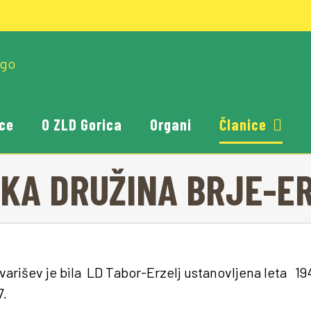
ce
O ZLD Gorica
Organi
Članice
KA DRUŽINA BRJE-E
varišev je bila LD Tabor-Erzelj ustanovljena leta 19
7.