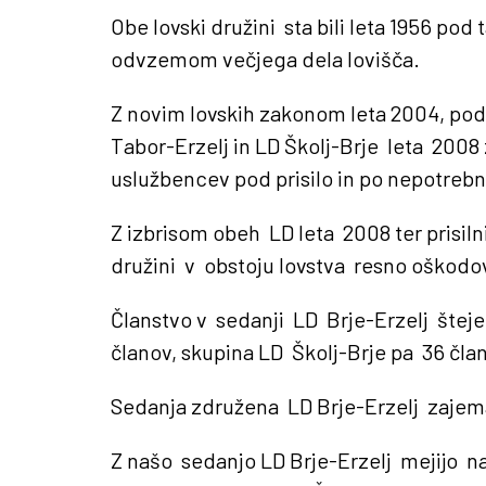
Obe lovski družini sta bili leta 1956 pod
odvzemom večjega dela lovišča.
Z novim lovskih zakonom leta 2004, pod
Tabor-Erzelj in LD Školj-Brje leta 2008
uslužbencev pod prisilo in po nepotreb
Z izbrisom obeh LD leta 2008 ter prisilni
družini v obstoju lovstva resno oškodova
Članstvo v sedanji LD Brje-Erzelj šteje
članov, skupina LD Školj-Brje pa 36 čla
Sedanja združena LD Brje-Erzelj zajem
Z našo sedanjo LD Brje-Erzelj mejijo na