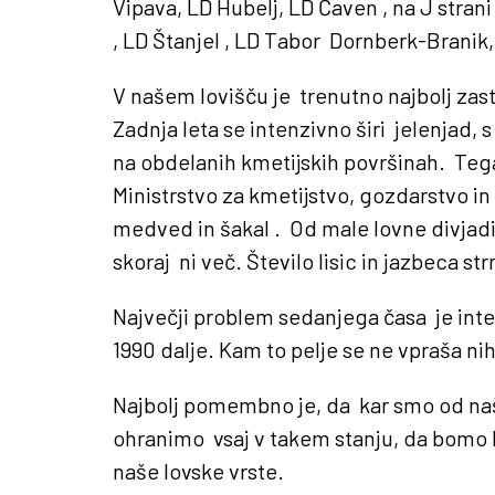
Vipava, LD Hubelj, LD Čaven , na J stra
, LD Štanjel , LD Tabor Dornberk-Branik
V našem lovišču je trenutno najbolj zast
Zadnja leta se intenzivno širi jelenjad,
PODATKI O ZVEZI
na obdelanih kmetijskih površinah. Teg
Ministrstvo za kmetijstvo, gozdarstvo in
Zveza lovskih družin Gorica
medved in šakal . Od male lovne divjadi 
Prešernova ulica 17
skoraj ni več. Število lisic in jazbeca s
5000 Nova Gorica
Največji problem sedanjega časa je inte
1990 dalje. Kam to pelje se ne vpraša ni
DŠ: 22270043
Najbolj pomembno je, da kar smo od naš
MŠ: 5104394000
ohranimo vsaj v takem stanju, da bomo 
naše lovske vrste.