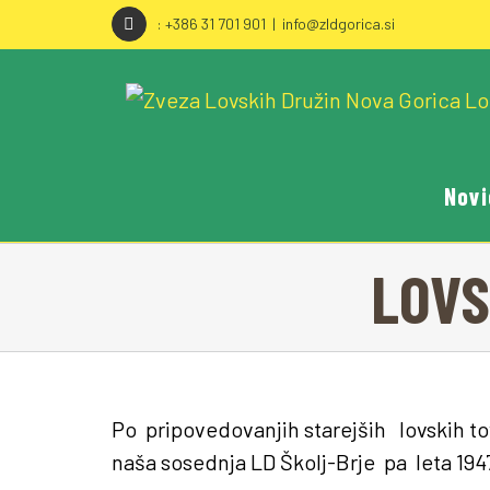
Skip
: +386 31 701 901
|
info@zldgorica.si
to
content
Novi
LOVS
Po pripovedovanjih starejših lovskih to
naša sosednja LD Školj-Brje pa leta 194