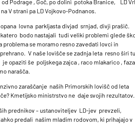
ni od Podrage , Goč, po dolini potoka Branice, LD V
, na V strani pa LD Vojkovo-Podnanos.
opana lovna parkljasta divjad srnjad, divji prašič.
 s katero bodo nastajali tudi veliki problemi glede š
KONTAKT
K
a problema se moramo resno zavedati lovci in
 prehrano. V naše lovišče se zadnja leta resno širi t
Email:
info@zldgorica.si
je opaziti še poljskega zajca , raco mlakarico , faz
Tel: +386 31 701 901
trmo narašča.
nzivno zaraščanje naših Primorskih lovišč od leta
hče? Kmetijsko ministrstvo ne daje svojih rezultatov.
ih prednikov – ustanoviteljev LD-jev prevzeli,
lahko predali našim mladim rodovom, ki prihajajo v