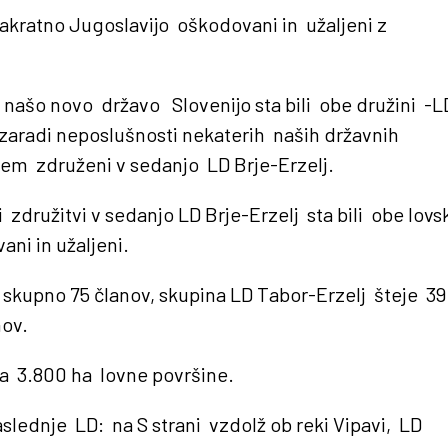
 takratno Jugoslavijo oškodovani in užaljeni z
 našo novo državo Slovenijo sta bili obe družini -L
 zaradi neposlušnosti nekaterih naših državnih
nem združeni v sedanjo LD Brje-Erzelj.
 združitvi v sedanjo LD Brje-Erzelj sta bili obe lovs
ni in užaljeni.
 skupno 75 članov, skupina LD Tabor-Erzelj šteje 39
nov.
a 3.800 ha lovne površine.
slednje LD: na S strani vzdolž ob reki Vipavi, LD