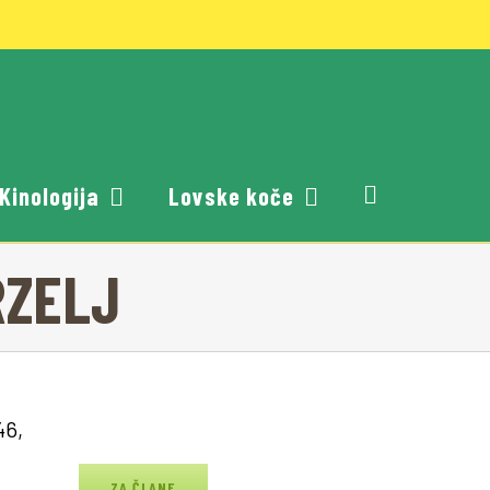
Kinologija
Lovske koče
RZELJ
46,
ZA ČLANE