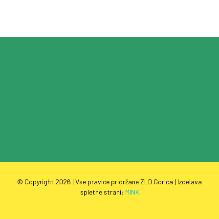
© Copyright
2026 | Vse pravice pridržane ZLD Gorica | Izdelava
spletne strani:
MINK