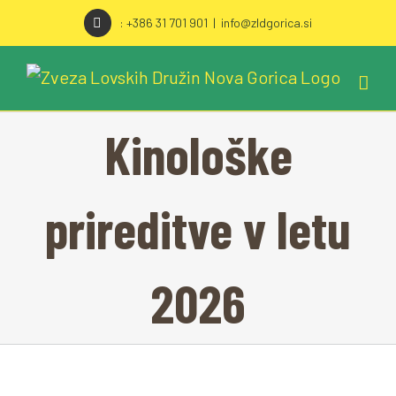
Skip
: +386 31 701 901
|
info@zldgorica.si
to
content
Kinološke
prireditve v letu
2026