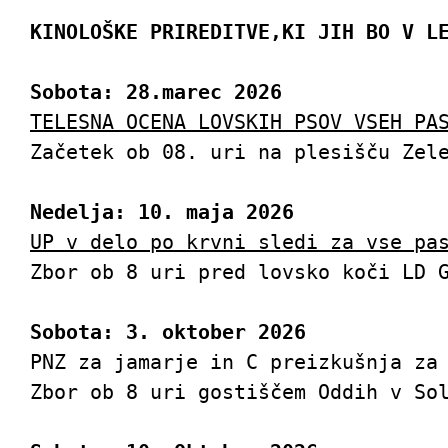
KINOLOŠKE PRIREDITVE,
KI JIH BO V L
Sobota: 28.marec 2026
TELESNA OCENA LOVSKIH PSOV VSEH PA
Začetek ob 08. uri na plesišču Zele
PODATKI O ZVEZI
Nedelja: 10. maja 2026
UP v delo po krvni sledi za vse pa
Zveza lovskih družin Gorica
Zbor ob 8 uri pred lovsko koči LD G
Prešernova ulica 17
Sobota: 3. oktober 2026
PNZ za jamarje in C preizkušnja za 
5000 Nova Gorica
Zbor ob 8 uri gostiščem Oddih v Sol
DŠ: 22270043