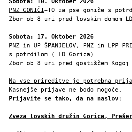
Sobota: 10. Oktober 2026
MŠ: 5104394000
PNZ GONIČI
+TO za pse goniče s potrd
Zbor ob 8 uri pred lovskim domom LD
KONTAKT
Sobota: 17. Oktober 2026
PNZ in UP ŠPANJELOV, PNZ in LPP PR
Email:
info@zldgorica.si
s potrdilom ( LD Gorica)

Tel: +386 31 701 901
Zbor ob 8 uri pred gostiščem Kogoj 
Na vse prireditve je potrebna prij
KJE SMO
Prijavite se tako, da na naslov
:

Zveza lovskih družin Gorica, Preše