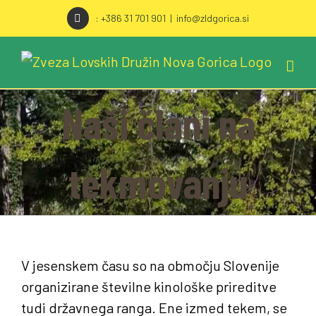
DŠ: 22270043
Skip
: +386 31 701 901
|
info@zldgorica.si
to
MŠ: 5104394000
content
KONTAKT
Naši člani na
Email:
info@zldgorica.si
tekmovanju
Tel: +386 31 701 901
KJE SMO
V jesenskem času so na območju Slovenije
organizirane številne kinološke prireditve
tudi državnega ranga. Ene izmed tekem, se