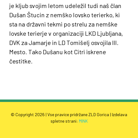
je kljub svojim letom udeležil tudi naš član
Dušan Štucin z nemško lovsko terierko, ki
sta na državni tekmi po strelu za nemške
lovske terierje v organizaciji LKD Ljubljana,
DVK za Jamarje in LD Tomišelj osvojila III.
Mesto. Tako Dušanu kot Citri iskrene
čestitke.
© Copyright
2026 | Vse pravice pridržane ZLD Gorica | Izdelava
spletne strani:
MINK