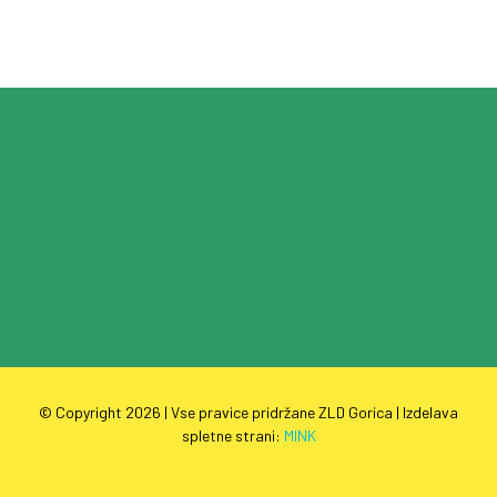
© Copyright
2026 | Vse pravice pridržane ZLD Gorica | Izdelava
spletne strani:
MINK