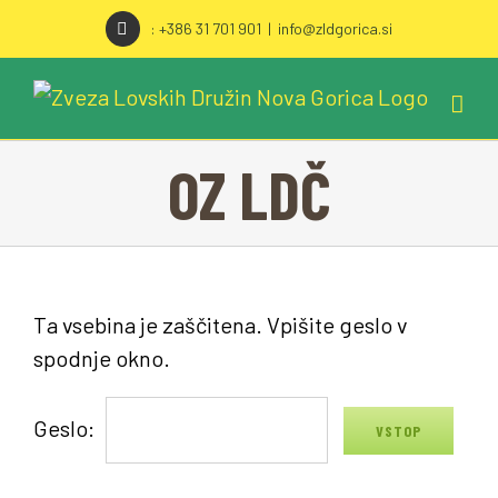
DŠ: 22270043
Skip
: +386 31 701 901
|
info@zldgorica.si
to
MŠ: 5104394000
content
KONTAKT
OZ LDČ
Email:
info@zldgorica.si
Tel: +386 31 701 901
Ta vsebina je zaščitena. Vpišite geslo v
spodnje okno.
KJE SMO
Geslo: