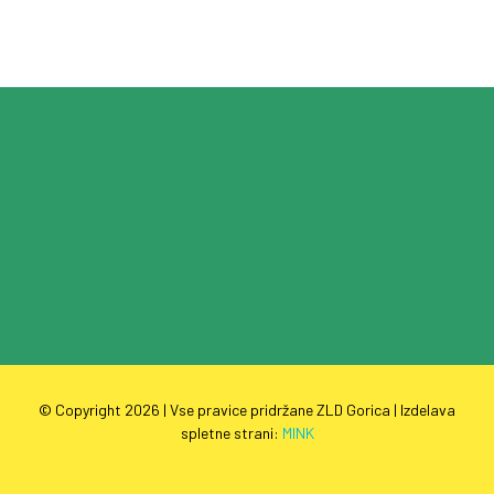
© Copyright
2026 | Vse pravice pridržane ZLD Gorica | Izdelava
spletne strani:
MINK